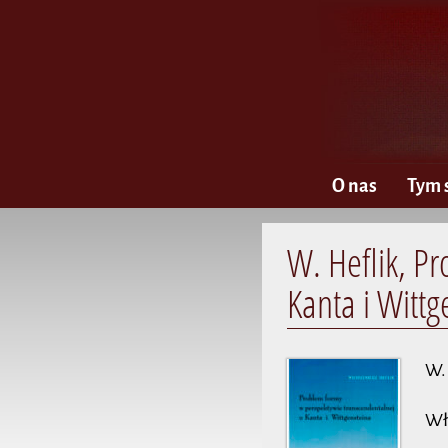
O nas
Tym 
W. Heflik, P
Kanta i Wittg
W.
Wł