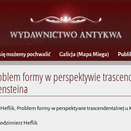
się możemy pochwalić
Galicja
(Mapa Miega)
Publi
roblem formy w perspektywie trascen
ensteina
 Heflik, Problem formy w perspektywie trascendentalnej u 
odzimierz Heflik