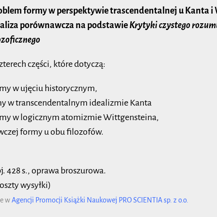
oblem formy w perspektywie trascendentalnej u Kanta i 
aliza porównawcza na podstawie
Krytyki czystego rozumu
ozoficznego
czterech części, które dotyczą:
my w ujęciu historycznym,
my w transcendentalnym idealizmie Kanta
rmy w logicznym atomizmie Wittgensteina,
czej formy u obu filozofów.
j. 428 s., oprawa broszurowa.
oszty wysyłki)
że w
Agencji Promocji Książki Naukowej PRO SCIENTIA sp. z o.o.