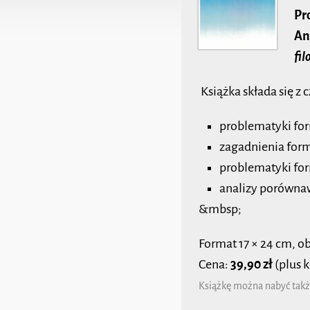
Pr
An
fil
Książka składa się z 
problematyki for
zagadnienia for
problematyki fo
analizy porównaw
&mbsp;
Format 17 × 24 cm, ob
Cena:
39,90 zł
(plus k
Książkę można nabyć tak