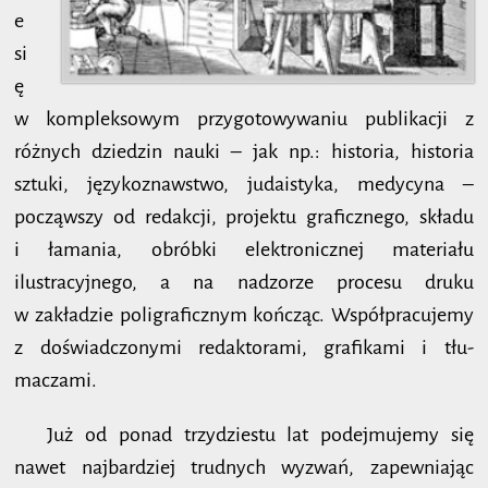
e
si
ę
w kompleksowym przy­gotowywaniu publikacji z
różnych dzie­dzin nauki – jak np.: historia, historia
sztuki, językoznawstwo, judai­styka, medy­cyna –
począwszy od redakcji, projektu graficznego, składu
i łamania, obróbki elektronicznej materiału
ilustracyjnego, a na nadzorze procesu druku
w zakładzie poli­graficznym kończąc. Współpracujemy
z doświad­czo­nymi redaktorami, grafikami i tłu­
maczami.
Już od ponad trzydziestu lat podejmujemy się
nawet najbardziej trudnych wyzwań, zapew­niając