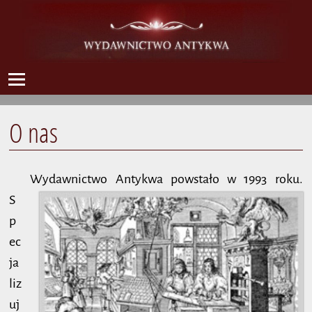
O nas
Wydawnictwo Antykwa
powstało w 1993 roku.
S
p
ec
ja
liz
uj